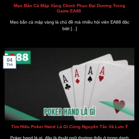
Mẹo Bắn Cá Mập Vàng Chinh Phục Đại Dương Trong
Game EA88
Mẹo bắn cá mập vàng là chủ đề mà nhiều hội viên EA88 đặc
biệt [...]
04
Th6
Tìm Hiểu Poker Hand Là Gì Cùng Nguyên Tắc Và Lưu Ý
Poker hand là gì, đây là thuật ngữ thường thấy ở trong danh