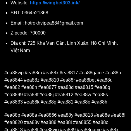
Website:
https://wingbet303.ink/
SĐT: 0364521368
Email:
hotrokhvipea88@gmail.com
Zipcode: 700000
Địa chỉ: 725 Kha Vạn Cân, Linh Xuân, Hồ Chí Minh,
Việt Nam
#ea88vip #ea88m #ea88x #ea8817 #ea88game #ea88b
#ea8844 #ea88z #ea8810 #ea88r #ea88bet #ea88u
#ea882 #ea88n #ea8877 #ea88d #ea8815 #ea88q
#ea8899 #ea88f #ea88j #ea8812 #ea88w #ea88s
#ea8833 #ea88k #ea88g #ea881 #ea88o #ea88h
#ea88p #ea88a #ea8866 #ea88y #ea8818 #ea88e #ea88l
#ea8820 #ea88v #ea888 #ea88i #ea8855 #ea88c
#ea8813 #ea88t #ea88vip #ea889 #ea88game #ea88x