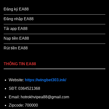
Đăng ký EA88
Đăng nhập EA88
Tải app EA88
Nạp tiền EA88
Rút tiền EA88
THÔNG TIN EA88
Website:
https://wingbet303.ink/
SĐT: 0364521368
Email:
hotrokhvipea88@gmail.com
Zipcode: 700000