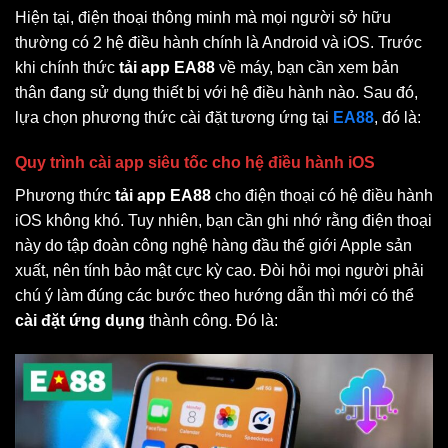
Hiện tại, điện thoại thông minh mà mọi người sở hữu
thường có 2 hệ điều hành chính là Android và iOS. Trước
khi chính thức
tải app EA88
về máy, bạn cần xem bản
thân đang sử dụng thiết bị với hệ điều hành nào. Sau đó,
lựa chọn phương thức cài đặt tương ứng tại
EA88
, đó là:
Quy trình cài app siêu tốc cho hệ điều hành iOS
Phương thức
tải app EA88
cho điện thoại có hệ điều hành
iOS không khó. Tuy nhiên, bạn cần ghi nhớ rằng điện thoại
này do tập đoàn công nghệ hàng đầu thế giới Apple sản
xuất, nên tính bảo mật cực kỳ cao. Đòi hỏi mọi người phải
chú ý làm đúng các bước theo hướng dẫn thì mới có thể
cài đặt ứng dụng
thành công. Đó là: