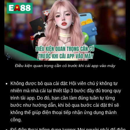
Điều kiện quan trọng cần có trước khi cài app vào máy
Không được bỏ qua cài đặt: Hội viên chú ý không tự
nhiên mà nhà cái lại thiết lập 3 bước đầy đủ trong quy
trình tải app. Do đó, bạn cần làm đúng tuần tự từng
bước như hướng dẫn, khi bỏ qua bước cài đặt thì sẽ
không thể giúp điện thoại tiếp nhận ứng dụng thành
công.
Để điện thoại trống dung lượng: Mọi người phải để điện