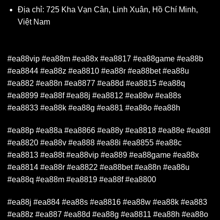
Địa chỉ: 725 Kha Vạn Cân, Linh Xuân, Hồ Chí Minh,
Việt Nam
#ea88vip #ea88m #ea88x #ea8817 #ea88game #ea88b
#ea8844 #ea88z #ea8810 #ea88r #ea88bet #ea88u
#ea882 #ea88n #ea8877 #ea88d #ea8815 #ea88q
#ea8899 #ea88f #ea88j #ea8812 #ea88w #ea88s
#ea8833 #ea88k #ea88g #ea881 #ea88o #ea88h
#ea88p #ea88a #ea8866 #ea88y #ea8818 #ea88e #ea88l
#ea8820 #ea88v #ea888 #ea88i #ea8855 #ea88c
#ea8813 #ea88t #ea88vip #ea889 #ea88game #ea88x
#ea8814 #ea88r #ea8822 #ea88bet #ea88n #ea88u
#ea88q #ea88m #ea8819 #ea88f #ea8800
#ea88j #ea884 #ea88s #ea8816 #ea88w #ea88k #ea883
#ea88z #ea887 #ea88d #ea88g #ea8811 #ea88h #ea88o