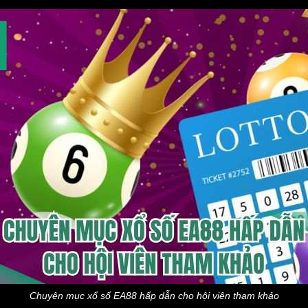
Chuyên mục xổ số EA88 hấp dẫn cho hội viên tham khảo