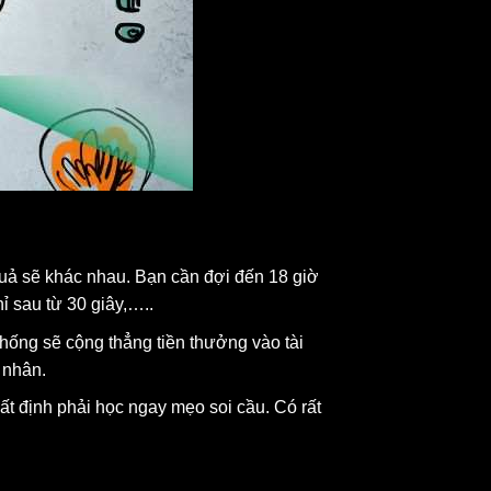
quả sẽ khác nhau. Bạn cần đợi đến 18 giờ
hỉ sau từ 30 giây,…..
thống sẽ cộng thẳng tiền thưởng vào tài
á nhân.
t định phải học ngay mẹo soi cầu. Có rất