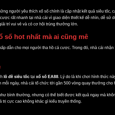
hững người yêu thích xổ số chính là cập nhật kết quả siêu tốc, c
 cược rất nhanh tại nhà cái vì giao diện thiết kế dễ nhìn, dễ sử
ải trí vui vẻ và có cơ hội trúng thưởng lớn.
ổ số hot nhất mà ai cũng mê
i hấp dẫn cho mọi người tha hồ cá cược. Trong đó, nhà cái nhận
c
nh
lô đề siêu tốc
tại
xổ số EA88
. Lý do là khi chơi hình thức n
nh mỗi ngày, nhà cái tổ chức tới gần 500 vòng quay thưởng cho 
như bình thường, nhưng có thể biết được kết quả ngay mà khôn
trị cực cao không khác gì kiểu truyền thống.