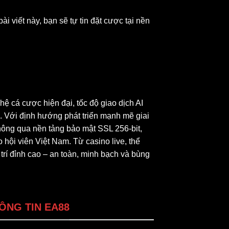
i viết này, bạn sẽ tự tin đặt cược tại nền
ghệ cá cược hiện đại, tốc độ giao dịch AI
. Với định hướng phát triển mạnh mẽ giai
ông qua nền tảng bảo mật SSL 256-bit,
hội viên Việt Nam. Từ casino live, thể
trí đỉnh cao – an toàn, minh bạch và bùng
ÔNG TIN EA88