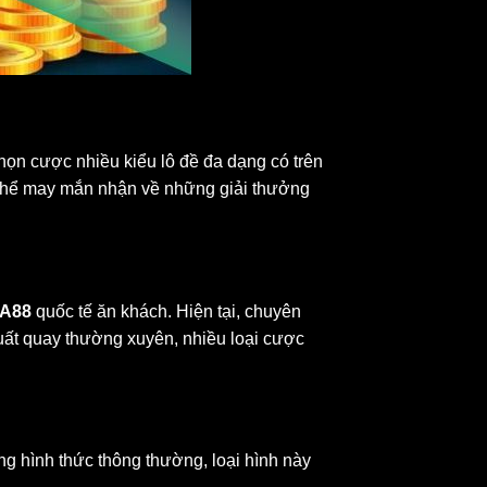
họn cược nhiều kiểu lô đề đa dạng có trên
có thể may mắn nhận về những giải thưởng
EA88
quốc tế ăn khách. Hiện tại, chuyên
suất quay thường xuyên, nhiều loại cược
 hình thức thông thường, loại hình này