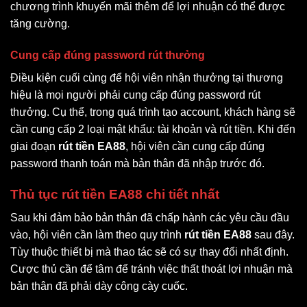
chương trình khuyến mãi thêm để lợi nhuận có thể được
tăng cường.
Cung cấp đúng password rút thưởng
Điều kiện cuối cùng để hội viên nhận thưởng tại thương
hiệu là mọi người phải cung cấp đúng password rút
thưởng. Cụ thể, trong quá trình tạo account, khách hàng sẽ
cần cung cấp 2 loại mật khẩu: tài khoản và rút tiền. Khi đến
giai đoạn
rút tiền EA88
, hội viên cần cung cấp đúng
password thanh toán mà bản thân đã nhập trước đó.
Thủ tục rút tiền EA88 chi tiết nhất
Sau khi đảm bảo bản thân đã chấp hành các yêu cầu đầu
vào, hội viên cần làm theo quy trình
rút tiền EA88
sau đây.
Tùy thuộc thiết bị mà thao tác sẽ có sự thay đổi nhất định.
Cược thủ cần để tâm để tránh việc thất thoát lợi nhuận mà
bản thân đã phải dày công cày cuốc.