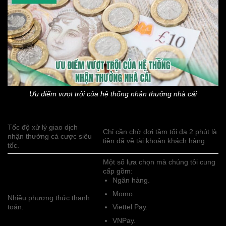
Ưu điểm vượt trội của hệ thống nhận thưởng nhà cái
Tốc độ xử lý giao dịch
Chỉ cần chờ đợi tầm tối đa 2 phút là
nhận thưởng cá cược siêu
tiền đã về tài khoản khách hàng.
tốc.
Một số lựa chọn mà chúng tôi cung
cấp gồm:
Ngân hàng.
Momo.
Nhiều phương thức thanh
toán.
Viettel Pay.
VNPay.