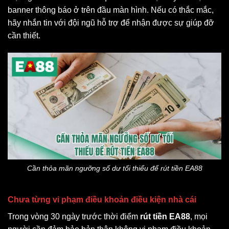
banner thông báo ở trên đầu màn hình. Nếu có thắc mắc,
hãy nhắn tin với đội ngũ hỗ trợ để nhận được sự giúp đỡ
cần thiết.
Cần thỏa mãn ngưỡng số dư tối thiểu để rút tiền EA88
Chưa từng vi phạm điều khoản điều kiện nhà cái
Trong vòng 30 ngày trước thời điểm
rút tiền EA88
, mọi