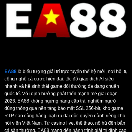
EA88
là biểu tượng giải trí trực tuyến thế hệ mới, nơi hội tụ
công nghệ cá cược hiện đại, tốc độ giao dịch AI siêu
nhanh và hệ sinh thái game đổi thưởng đa dạng chuẩn
quốc tế. Với định hướng phát triển mạnh mẽ giai đoạn
2026, EA88 không ngừng nâng cấp trải nghiệm người
dùng thông qua nền tảng bảo mật SSL 256-bit, kho game
RTP cao cùng hàng loạt ưu đãi độc quyền dành riêng cho
hội viên Việt Nam. Từ casino live, thể thao, nổ hũ đến bắn
cá săn thưởng, EA88 mang đến hành trình giải trí đỉnh cao